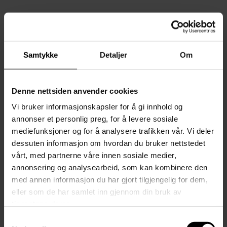
AJ
Samtykke
Detaljer
Om
Et annet dansk designikon er AJ-serien designet av
Arne Jacobsen, og bærer hans initialer. Blant utvalget
Denne nettsiden anvender cookies
finner du gulvlamper, vegglamper og bordlamper i
Vi bruker informasjonskapsler for å gi innhold og
mange flotte farger. Disse er utmerkede leselamper, da
annonser et personlig preg, for å levere sosiale
de gir rettet lys og god lysspredning uten å blende. AJ-
mediefunksjoner og for å analysere trafikken vår. Vi deler
serien springer ut fra Arne Jacobsens arbeid med SAS-
dessuten informasjon om hvordan du bruker nettstedet
hotellet i København, der han stod for absolutt alt –
vårt, med partnerne våre innen sosiale medier,
bygningen, dørhåndtakene, askebegre og lamper. Louis
annonsering og analysearbeid, som kan kombinere den
Poulsen var samarbeidspartneren på lamper, og
med annen informasjon du har gjort tilgjengelig for dem,
resultatet ble altså AJ-lampen.
eller som de har samlet inn gjennom din bruk av
tjenestene deres.
Samtykkevalg