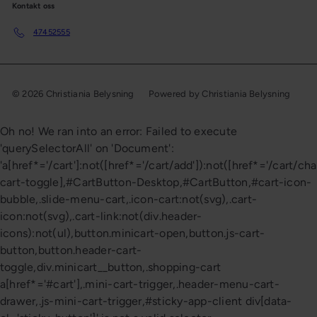
Kontakt oss
47452555
© 2026 Christiania Belysning
Powered by Christiania Belysning
Oh no! We ran into an error:
Failed to execute
'querySelectorAll' on 'Document':
'a[href*='/cart']:not([href*='/cart/add']):not([href*='/cart/cha
cart-toggle],#CartButton-Desktop,#CartButton,#cart-icon-
bubble,.slide-menu-cart,.icon-cart:not(svg),.cart-
icon:not(svg),.cart-link:not(div.header-
icons):not(ul),button.minicart-open,button.js-cart-
button,button.header-cart-
toggle,div.minicart__button,.shopping-cart
a[href*='#cart'],.mini-cart-trigger,.header-menu-cart-
drawer,.js-mini-cart-trigger,#sticky-app-client div[data-