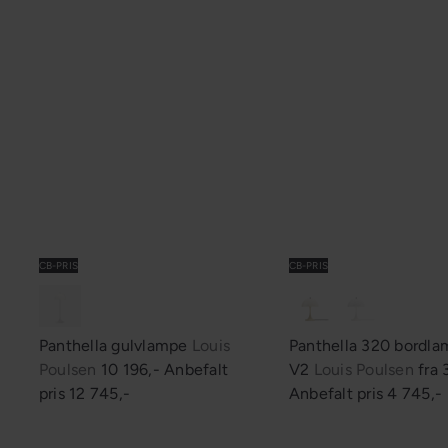
CB-PRIS
CB-PRIS
Panthella gulvlampe
Louis
Panthella 320 bordl
S
Poulsen
10 196,-
Anbefalt
V2
Louis Poulsen
fra
a
pris
12 745,-
Anbefalt pris
4 745,-
l
g