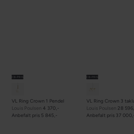
CB-PRIS
CB-PRIS
VL Ring Crown 1 Pendel
VL Ring Crown 3 tak
S
S
Louis Poulsen
4 370,-
Louis Poulsen
28 596
a
a
Anbefalt pris
5 845,-
Anbefalt pris
37 000,
l
l
g
g