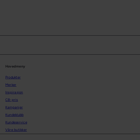
Hovedmeny
Produkter
Merker
Inspirasjon
CB-pris
Kampanjer
Kundeklubb
Kundeservice
Våre butikker