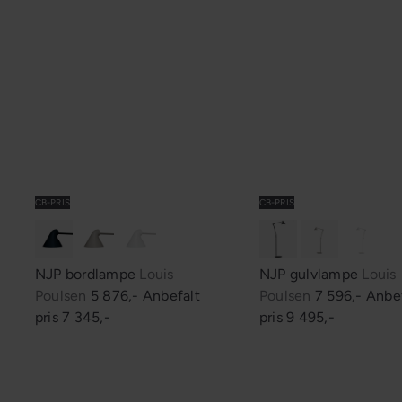
CB-PRIS
CB-PRIS
NJP bordlampe
Louis
NJP gulvlampe
Louis
S
S
Poulsen
5 876,-
Anbefalt
Poulsen
7 596,-
Anbef
a
a
pris
7 345,-
pris
9 495,-
l
l
g
g
s
s