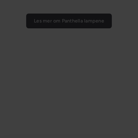
s
p
r
Les mer om Panthella lampene
i
s