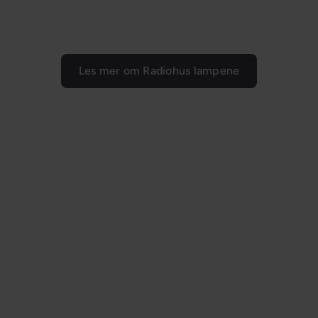
s
s
p
p
r
r
i
i
Les mer om Radiohus lampene
s
s