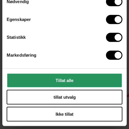
Nødvendig
Egenskaper
Statistikk
Markedsføring
Tillat alle
CB-PRIS
CB-PRIS
tillat utvalg
+7
AJ gulvlampe
Louis Poulsen
AJ Vegglampe
Louis
fra
11 276,-
Anbefalt pris
14
Poulsen
fra
6 540,-
Ikke tillat
095,-
Anbefalt pris
8 175,-