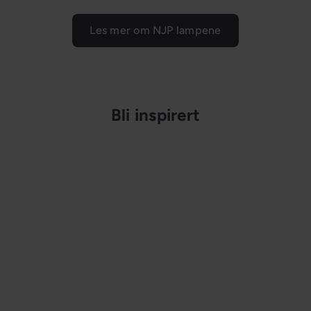
p
p
r
r
Les mer om NJP lampene
i
i
s
s
Bli inspirert