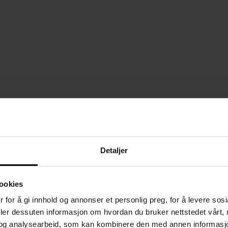
Detaljer
SOVEROM
ookies
Tips til lamper på soverommet
 for å gi innhold og annonser et personlig preg, for å levere sos
LES MER >
deler dessuten informasjon om hvordan du bruker nettstedet vårt,
og analysearbeid, som kan kombinere den med annen informasjon d