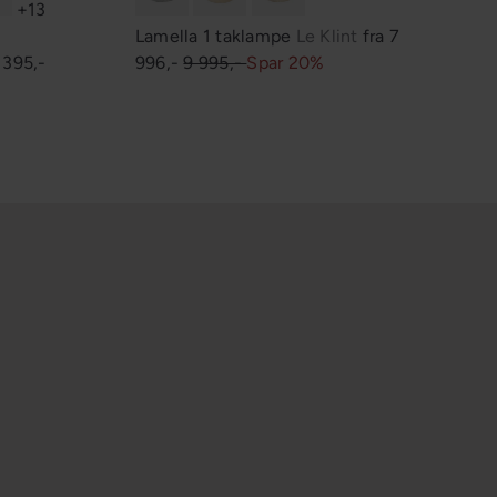
+13
Lamella 1 taklampe
Le Klint
fra
7
O
O
 395,-
996,-
9 995,-
Spar 20%
D
r
d
i
n
æ
r
p
r
i
s