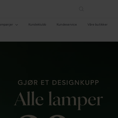
ampanjer
Kundeklubb
Kundeservice
Våre butikker