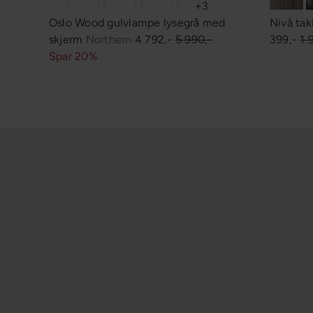
+3
Oslo Wood gulvlampe lysegrå med
Nivå ta
S
O
O
skjerm
Northern
4 792,-
5 990,-
399,-
1 
a
r
r
Spar 20%
l
d
d
g
i
i
s
n
n
p
æ
æ
r
r
r
i
p
p
s
r
r
i
i
s
s