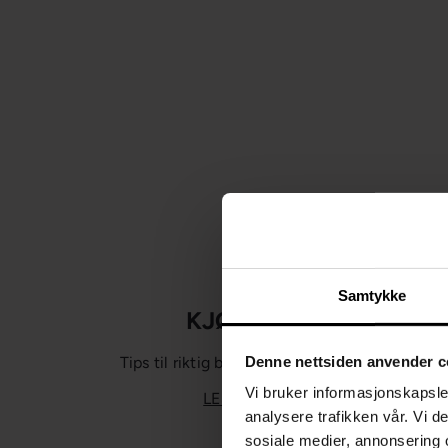
Samtykke
KJØKKEN
Denne nettsiden anvender c
Tips til riktig belysning på kjøkken
Vi bruker informasjonskapsler
LES MER >
analysere trafikken vår. Vi 
sosiale medier, annonsering 