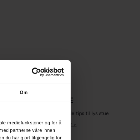
Om
STUE
La deg inspirere av gode tips til lys stue
iale mediefunksjoner og for å
LES MER >
 med partnerne våre innen
u har gjort tilgjengelig for