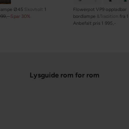
S
klampe Ø45
Skovholt
1
Flowerpot VP9 oppladbar
a
999,-
Spar 30%
bordlampe
&Tradition
fra
1
l
Anbefalt pris
1 995,-
g
s
p
r
i
s
Lysguide rom for rom