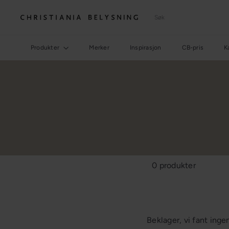
Hopp
til
Søk
C
innhold
h
r
Produkter
Merker
Inspirasjon
CB-pris
K
i
s
t
i
a
n
i
a
B
0 produkter
e
l
y
s
n
Beklager, vi fant ing
i