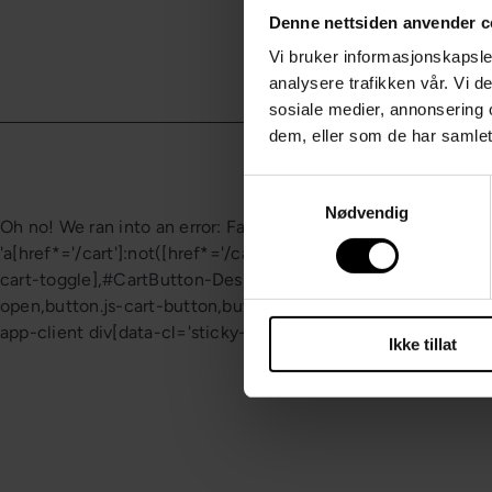
Denne nettsiden anvender c
Vi bruker informasjonskapsler
analysere trafikken vår. Vi 
sosiale medier, annonsering 
dem, eller som de har samlet
Samtykkevalg
Nødvendig
Oh no! We ran into an error:
Failed to execute 'querySelector
'a[href*='/cart']:not([href*='/cart/add']):not([href*='/cart/cha
cart-toggle],#CartButton-Desktop,#CartButton,#cart-icon-bubb
open,button.js-cart-button,button.header-cart-toggle,div.min
app-client div[data-cl='sticky-button']' is not a valid selector
Ikke tillat