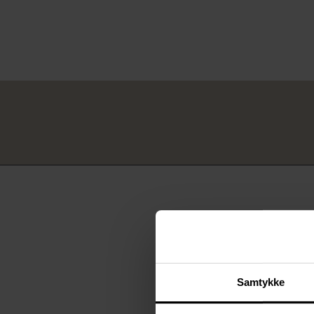
n
g
Samtykke