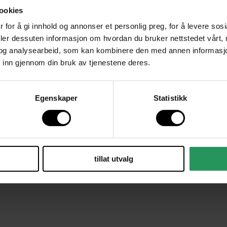
Kundeklubb
ookies
Kundeservice
Våre butikker
 for å gi innhold og annonser et personlig preg, for å levere sos
deler dessuten informasjon om hvordan du bruker nettstedet vårt,
og analysearbeid, som kan kombinere den med annen informasjon d
 inn gjennom din bruk av tjenestene deres.
© 2026 Christiania Belysning
Powered by Christiania Belysning
Egenskaper
Statistikk
All' on 'Document':
nge']):not([href*='/cart/clear']):not([href*='/products/cart']):
le,.slide-menu-cart,.icon-cart:not(svg),.cart-icon:not(svg),
icart__button,.shopping-cart a[href*='#cart'],.mini-cart-trig
.
tillat utvalg