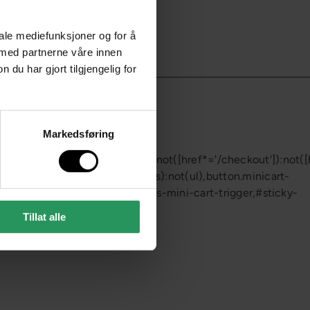
iale mediefunksjoner og for å
 med partnerne våre innen
u har gjort tilgjengelig for
Markedsføring
not([href*='/collections/cart']):not([href*='/checkout']):not([hr
.cart-link:not(div.header-icons):not(ul),button.minicart-
ger,.header-menu-cart-drawer,.js-mini-cart-trigger,#sticky-
Tillat alle