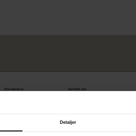
Hovedmeny
Kontakt oss
Produkter
47452555
Merker
Inspirasjon
Detaljer
CB-pris
Kampanjer