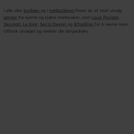
I alle våre
butikker
og i
nettbutikken
finner du et stort utvalg
lamper
fra kjente og kjære merkevarer, som
Louis Poulsen
,
Skovholt
,
Le Klint
,
Secto Design
og
&Tradition
for å nevne noen.
Utforsk utvalget og realiser din lampedrøm.