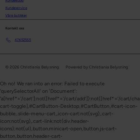
Kundeklubb
Kundeservice
Våre butikker
Kontakt oss
47452555
© 2026 Christiania Belysning
Powered by Christiania Belysning
Oh no! We ran into an error:
Failed to execute
'querySelectorAll' on 'Document':
'a[href*='/cart']:not([href*='/cart/add']):not([href*='/cart/cha
cart-toggle],#CartButton-Desktop,#CartButton,#cart-icon-
bubble,.slide-menu-cart,.icon-cart:not(svg),.cart-
icon:not(svg),.cart-link:not(div.header-
icons):not(ul),button.minicart-open,button.js-cart-
button,button.header-cart-