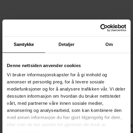
Samtykke
Detaljer
Om
Denne nettsiden anvender cookies
Vi bruker informasjonskapsler for å gi innhold og
annonser et personlig preg, for å levere sosiale
mediefunksjoner og for å analysere trafikken vår. Vi deler
dessuten informasjon om hvordan du bruker nettstedet
KAMPANJE
KAMPANJE
vårt, med partnerne våre innen sosiale medier,
annonsering og analysearbeid, som kan kombinere den
med annen informasjon du har gjort tilgjengelig for dem,
eller som de har samlet inn gjennom din bruk av
Nicola taklampe liten
Tivoli oppladbar bor
tjenestene deres.
S
O
S
O
Skovholt
3 054,-
4 699,-
Skovholt
1 039,-
1 29