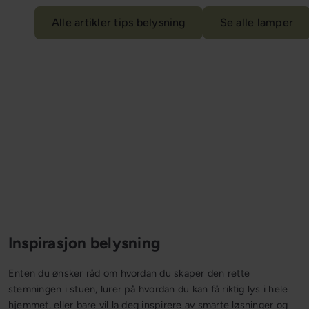
n
Alle artikler tips belysning
Se alle lamper
g
Inspirasjon belysning
Enten du ønsker råd om hvordan du skaper den rette
stemningen i stuen, lurer på hvordan du kan få riktig lys i hele
hjemmet, eller bare vil la deg inspirere av smarte løsninger og