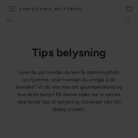
Hopp
til
C
Meny (site navigation)
innhold
h
Søk
r
i
s
t
Tips belysning
i
a
n
Lurer du på hvordan du kan få stemningsfullt
i
lys hjemme, eller hvordan du unngår å bli
a
blendet? Vil du vite mer om grunnbelysning og
B
hva dette betyr? På denne siden har vi samlet
e
våre beste tips til belysning. Universet vårt blir
l
stadig utvidet.
y
s
n
i