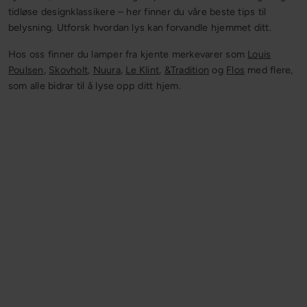
tidløse designklassikere – her finner du våre beste tips til
belysning. Utforsk hvordan lys kan forvandle hjemmet ditt.
Hos oss finner du lamper fra kjente merkevarer som
Louis
Poulsen
,
Skovholt
,
Nuura
,
Le Klint
,
&Tradition
og
Flos
med flere,
som alle bidrar til å lyse opp ditt hjem.