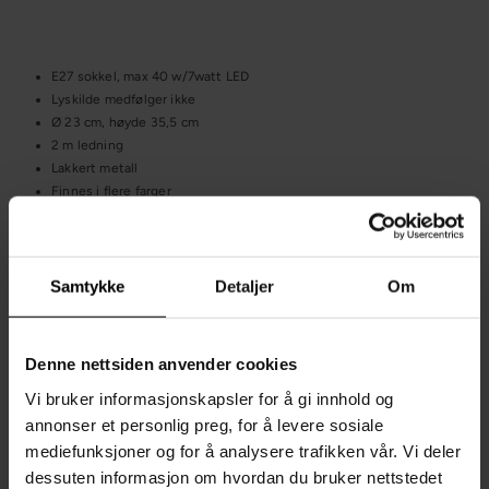
E27 sokkel, max 40 w/7watt LED
Lyskilde medfølger ikke
Ø 23 cm, høyde 35,5 cm
2 m ledning
Lakkert metall
Finnes i flere farger
Spesifikasjoner
Samtykke
Detaljer
Om
Fraktinformasjon
Spør oss et spørsmål om denne varen
Denne nettsiden anvender cookies
Vi bruker informasjonskapsler for å gi innhold og
Sist sett på
annonser et personlig preg, for å levere sosiale
mediefunksjoner og for å analysere trafikken vår. Vi deler
dessuten informasjon om hvordan du bruker nettstedet
Du liker kanskje også?