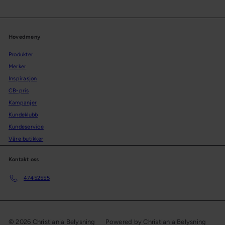
Hovedmeny
Produkter
Merker
Inspirasjon
CB-pris
Kampanjer
Kundeklubb
Kundeservice
Våre butikker
Kontakt oss
47452555
© 2026 Christiania Belysning
Powered by Christiania Belysning