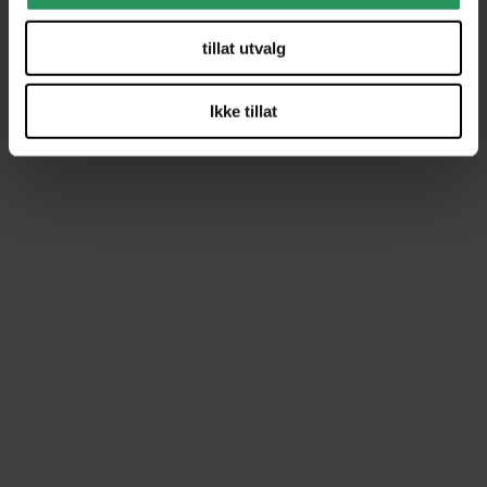
Anbefalt pris
3 569,-
tillat utvalg
Ikke tillat
Mer fra
&Tradition