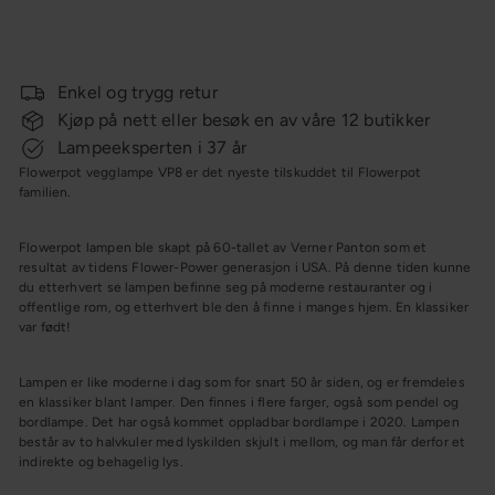
pris
3 569,-
CB-PRIS
Enkel og trygg retur
Kjøp på nett eller besøk en av våre 12 butikker
Lampeeksperten i 37 år
Flowerpot vegglampe VP8 er det nyeste tilskuddet til Flowerpot
familien.
Flowerpot lampen ble skapt på 60-tallet av Verner Panton som et
resultat av tidens Flower-Power generasjon i USA. På denne tiden kunne
du etterhvert se lampen befinne seg på moderne restauranter og i
offentlige rom, og etterhvert ble den å finne i manges hjem. En klassiker
var født!
Lampen er like moderne i dag som for snart 50 år siden, og er fremdeles
en klassiker blant lamper. Den finnes i flere farger, også som pendel og
bordlampe. Det har også kommet oppladbar bordlampe i 2020. Lampen
består av to halvkuler med lyskilden skjult i mellom, og man får derfor et
indirekte og behagelig lys.