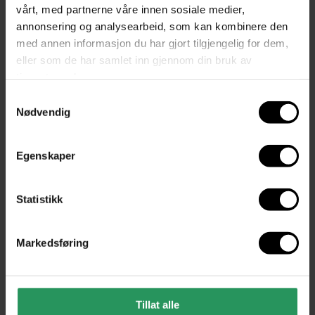
vårt, med partnerne våre innen sosiale medier,
annonsering og analysearbeid, som kan kombinere den
med annen informasjon du har gjort tilgjengelig for dem,
eller som de har samlet inn gjennom din bruk av
tjenestene deres.
Samtykkevalg
Nødvendig
Egenskaper
Statistikk
Markedsføring
CB-PRIS
+5
Flowerpot VP8 vegglampe
Tillat alle
&Tradition
fra
2 677,-