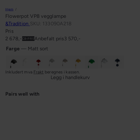
n
Hjem
g
Flowerpot VP8 vegglampe
&Tradition
SKU: 133090A218
Pris
Salgspris
2 678,-
Anbefalt pris
3 570,-
CB-PRIS
Farge
—
Matt sort
Matt
Matt
Vermillion
Lys
Gråbeige
Mustard
Signalgrønn
Krom
Steel
Inkludert mva
Frakt
beregnes i kassen.
sort
hvit
red
grå
blue
Legg i handlekurv
Pairs well with
+5
Flowerpot VP8 vegglampe
&Tradition
fra
2 677,-
Anbefalt