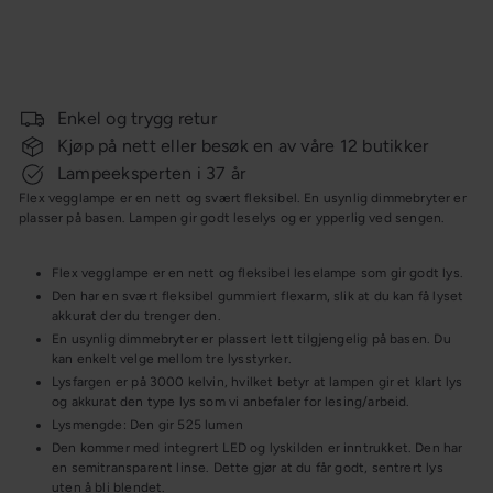
Salgspris
Ordin
Flex vegglampe
Luminor
1 599,-
pris
1 999,-
Spar 20%
KAMPANJE
Enkel og trygg retur
Kjøp på nett eller besøk en av våre 12 butikker
Lampeeksperten i 37 år
Flex vegglampe er en nett og svært fleksibel. En usynlig dimmebryter er
plasser på basen. Lampen gir godt leselys og er ypperlig ved sengen.
Flex vegglampe er en nett og fleksibel leselampe som gir godt lys.
Den har en svært fleksibel gummiert flexarm, slik at du kan få lyset
akkurat der du trenger den.
En usynlig dimmebryter er plassert lett tilgjengelig på basen. Du
kan enkelt velge mellom tre lysstyrker.
Lysfargen er på 3000 kelvin, hvilket betyr at lampen gir et klart lys
og akkurat den type lys som vi anbefaler for lesing/arbeid.
Lysmengde: Den gir 525 lumen
Den kommer med integrert LED og lyskilden er inntrukket. Den har
en semitransparent linse. Dette gjør at du får godt, sentrert lys
uten å bli blendet.