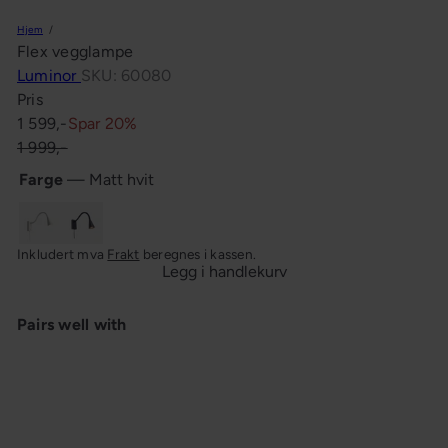
n
Hjem
g
Flex vegglampe
Luminor
SKU: 60080
Pris
Salgspris
Ordinær
1 599,-
Spar 20%
pris
1 999,-
Farge
—
Matt hvit
Matt
Matt
Inkludert mva
Frakt
beregnes i kassen.
hvit
svart
Legg i handlekurv
Pairs well with