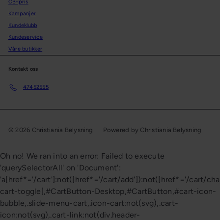
CB-pris
Kampanjer
Kundeklubb
Kundeservice
Våre butikker
Kontakt oss
47452555
© 2026 Christiania Belysning
Powered by Christiania Belysning
Oh no! We ran into an error:
Failed to execute
'querySelectorAll' on 'Document':
'a[href*='/cart']:not([href*='/cart/add']):not([href*='/cart/cha
cart-toggle],#CartButton-Desktop,#CartButton,#cart-icon-
bubble,.slide-menu-cart,.icon-cart:not(svg),.cart-
icon:not(svg),.cart-link:not(div.header-