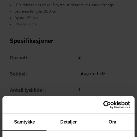
LED-driveren er enkel å bytte ut dersom det skulle trengs.
Ledningslengde: 200 cm
Dybde: 29 cm
Bredde: 6 cm
Spesifikasjoner
Garanti:
2
Sokkel:
Integrert LED
Antall lyskilder:
1
Dimbar:
3-step dim
Samtykke
Detaljer
Om
Kelvin:
3000