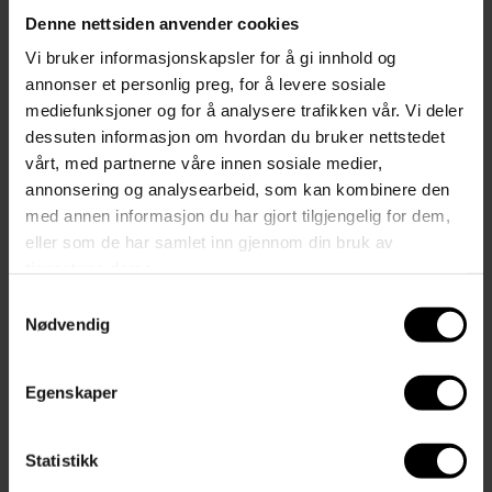
Kapslingsgrad:
IP20
Denne nettsiden anvender cookies
Vi bruker informasjonskapsler for å gi innhold og
Materiale:
Metall
annonser et personlig preg, for å levere sosiale
mediefunksjoner og for å analysere trafikken vår. Vi deler
Lampeserie:
Flex
dessuten informasjon om hvordan du bruker nettstedet
vårt, med partnerne våre innen sosiale medier,
Fraktinformasjon
annonsering og analysearbeid, som kan kombinere den
Spør oss et spørsmål om denne varen
med annen informasjon du har gjort tilgjengelig for dem,
eller som de har samlet inn gjennom din bruk av
tjenestene deres.
Sist sett på
Samtykkevalg
Nødvendig
Du liker kanskje også?
Egenskaper
Statistikk