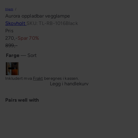
n
Hjem
g
Aurora oppladbar vegglampe
Skovholt
SKU: TL-RB-1016Black
Pris
Salgspris
Ordinær
270,-
Spar 70%
pris
899,-
Farge
—
Sort
Sort
Inkludert mva
Frakt
beregnes i kassen.
Legg i handlekurv
Pairs well with