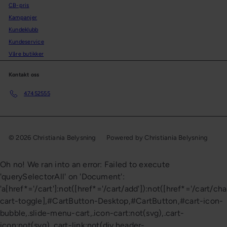
CB-pris
Kampanjer
Kundeklubb
Kundeservice
Våre butikker
Kontakt oss
47452555
© 2026 Christiania Belysning
Powered by Christiania Belysning
Oh no! We ran into an error:
Failed to execute
'querySelectorAll' on 'Document':
'a[href*='/cart']:not([href*='/cart/add']):not([href*='/cart/cha
cart-toggle],#CartButton-Desktop,#CartButton,#cart-icon-
bubble,.slide-menu-cart,.icon-cart:not(svg),.cart-
icon:not(svg),.cart-link:not(div.header-