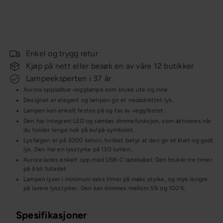
Aurora oppladbar vegglampe
Salgspris
Ordinær
Skovholt
270,-
899,-
Spar 70%
pris
KAMPANJE
Enkel og trygg retur
Kjøp på nett eller besøk en av våre 12 butikker
Lampeeksperten i 37 år
Aurora oppladbar vegglampe som bruke ute og inne.
Designet er elegant og lampen gir et nedadrettet lys.
Lampen kan enkelt festes på og tas av veggfestet.
Den har integrert LED og sømløs dimmefunksjon, som aktiveres når
du holder lenge nok på av/på-symbolet.
Lysfargen er på 3000 kelvin, hvilket betyr at den gir et klart og godt
lys. Den har en lysstyrke på 130 lumen.
Aurora lades enkelt opp med USB-C ladekabel. Den bruker tre timer
på å bli fulladet.
Lampen lyser i minimum seks timer på maks styrke, og mye lengre
på lavere lysstyrker. Den kan dimmes mellom 5% og 100%.
Spesifikasjoner