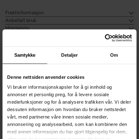
Fraktinformasjon
Anbefalt bruk
Montering
Vedlikehold
Spør oss et spørsmål om denne varen
Samtykke
Detaljer
Om
Sist sett på
Denne nettsiden anvender cookies
Du liker kanskje også?
Vi bruker informasjonskapsler for å gi innhold og
annonser et personlig preg, for å levere sosiale
mediefunksjoner og for å analysere trafikken vår. Vi deler
dessuten informasjon om hvordan du bruker nettstedet
vårt, med partnerne våre innen sosiale medier,
annonsering og analysearbeid, som kan kombinere den
med annen informasjon du har gjort tilgjengelig for dem,
eller som de har samlet inn gjennom din bruk av