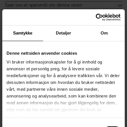
Spør oss et spørsmål om denne varen
Sist sett på
Samtykke
Detaljer
Om
Du liker kanskje også?
Denne nettsiden anvender cookies
Vi bruker informasjonskapsler for å gi innhold og
annonser et personlig preg, for å levere sosiale
mediefunksjoner og for å analysere trafikken vår. Vi deler
dessuten informasjon om hvordan du bruker nettstedet
vårt, med partnerne våre innen sosiale medier,
annonsering og analysearbeid, som kan kombinere den
med annen informasjon du har gjort tilgjengelig for dem,
eller som de har samlet inn gjennom din bruk av
tjenestene deres.
Samtykkevalg