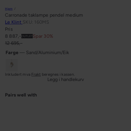
n
Hjem
g
Carronade taklampe pendel medium
Le Klint
SKU: 160MS
Pris
Salgspris
Ordinær
8 887,-
Spar 30%
OUTLET
pris
12 695,-
Farge
—
Sand/Aluminium/Eik
Sand/Aluminium/Eik
Inkludert mva
Frakt
beregnes i kassen.
Legg i handlekurv
Pairs well with
Carronade taklampe pendel