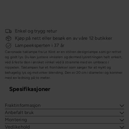
Salgspris
Ordinær
medium
Le Klint
8 887,-
12
pris
695,-
Spar 30%
OUTLET
Enkel og trygg retur
Kjøp på nett eller besøk en av våre 12 butikker
Lampeeksperten i 37 år
Carronade taklampe fra Le Klint er en stilren designlampe som gir rettet
og godt lys. Du kan justere vinkelen og dermed lysretningen helt enkelt,
ved å feste den i ønsket vinkel ved å stramme med en umbraco i
nippelen. Taklampen har et frontdeksel som sørger for et mykt og
behagelig lys og motvirker blending. Den er 20 cm i diameter og kommer
med en ledning på to meter.
Spesifikasjoner
Fraktinformasjon
Anbefalt bruk
Montering
Vedlikehold