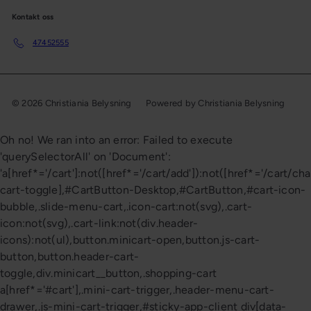
Kontakt oss
47452555
© 2026 Christiania Belysning
Powered by Christiania Belysning
Oh no! We ran into an error:
Failed to execute
'querySelectorAll' on 'Document':
'a[href*='/cart']:not([href*='/cart/add']):not([href*='/cart/cha
cart-toggle],#CartButton-Desktop,#CartButton,#cart-icon-
bubble,.slide-menu-cart,.icon-cart:not(svg),.cart-
icon:not(svg),.cart-link:not(div.header-
icons):not(ul),button.minicart-open,button.js-cart-
button,button.header-cart-
toggle,div.minicart__button,.shopping-cart
a[href*='#cart'],.mini-cart-trigger,.header-menu-cart-
drawer,.js-mini-cart-trigger,#sticky-app-client div[data-