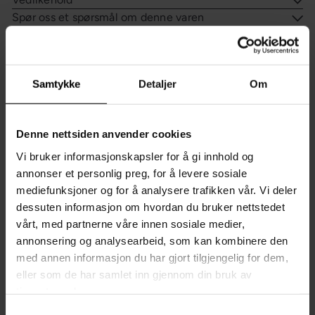
Spør oss et spørsmål om denne varen
Sist sett på
Samtykke
Detaljer
Om
Du liker kanskje også?
Denne nettsiden anvender cookies
Vi bruker informasjonskapsler for å gi innhold og
annonser et personlig preg, for å levere sosiale
mediefunksjoner og for å analysere trafikken vår. Vi deler
dessuten informasjon om hvordan du bruker nettstedet
vårt, med partnerne våre innen sosiale medier,
annonsering og analysearbeid, som kan kombinere den
med annen informasjon du har gjort tilgjengelig for dem,
eller som de har samlet inn gjennom din bruk av
tjenestene deres.
Samtykkevalg