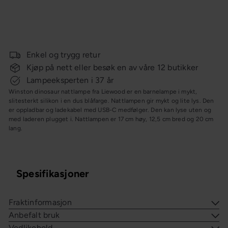
Winston dinosaur nattlampe
Salgspris
Ordinær
Liewood
391,-
559,-
Spar 30%
pris
OUTLET
Enkel og trygg retur
Kjøp på nett eller besøk en av våre 12 butikker
Lampeeksperten i 37 år
Winston dinosaur nattlampe fra Liewood er en barnelampe i mykt,
slitesterkt silikon i en dus blåfarge. Nattlampen gir mykt og lite lys. Den
er oppladbar og ladekabel med USB-C medfølger. Den kan lyse uten og
med laderen plugget i. Nattlampen er 17 cm høy, 12,5 cm bred og 20 cm
lang.
Spesifikasjoner
Fraktinformasjon
Anbefalt bruk
Vedlikehold