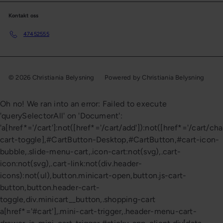
Kontakt oss
47452555
© 2026 Christiania Belysning
Powered by Christiania Belysning
Oh no! We ran into an error:
Failed to execute
'querySelectorAll' on 'Document':
'a[href*='/cart']:not([href*='/cart/add']):not([href*='/cart/cha
cart-toggle],#CartButton-Desktop,#CartButton,#cart-icon-
bubble,.slide-menu-cart,.icon-cart:not(svg),.cart-
icon:not(svg),.cart-link:not(div.header-
icons):not(ul),button.minicart-open,button.js-cart-
button,button.header-cart-
toggle,div.minicart__button,.shopping-cart
a[href*='#cart'],.mini-cart-trigger,.header-menu-cart-