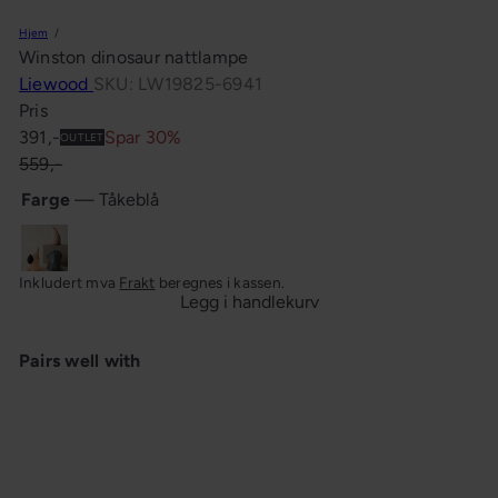
n
Hjem
g
Winston dinosaur nattlampe
Liewood
SKU: LW19825-6941
Pris
Salgspris
Ordinær
391,-
Spar 30%
OUTLET
pris
559,-
Farge
—
Tåkeblå
Tåkeblå
Inkludert mva
Frakt
beregnes i kassen.
Legg i handlekurv
Pairs well with