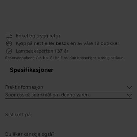
2 139,-
n
g
Enkel og trygg retur
Kjøp på nett eller besøk en av våre 12 butikker
Lampeeksperten i 37 år
Reserveoppheng Glo-ball S1 fra Flos. Kun opphenget, uten glasskule.
Spesifikasjoner
Fraktinformasjon
Spør oss et spørsmål om denne varen
Sist sett på
Du liker kanskje også?