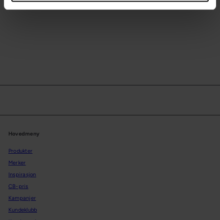
Reserveoppheng Glo-ball S1
Flos
2 139,-
Hovedmeny
Produkter
Merker
Inspirasjon
CB-pris
Kampanjer
Kundeklubb