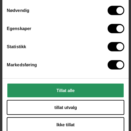
Samtykkevalg
Mer fra
Flos
Nødvendig
Egenskaper
Statistikk
Markedsføring
Tillat alle
tillat utvalg
Ikke tillat