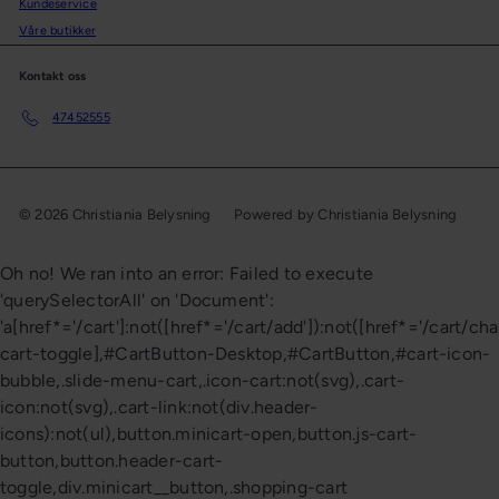
Kundeservice
Våre butikker
Kontakt oss
47452555
© 2026 Christiania Belysning
Powered by Christiania Belysning
Oh no! We ran into an error:
Failed to execute
'querySelectorAll' on 'Document':
'a[href*='/cart']:not([href*='/cart/add']):not([href*='/cart/cha
cart-toggle],#CartButton-Desktop,#CartButton,#cart-icon-
bubble,.slide-menu-cart,.icon-cart:not(svg),.cart-
icon:not(svg),.cart-link:not(div.header-
icons):not(ul),button.minicart-open,button.js-cart-
button,button.header-cart-
toggle,div.minicart__button,.shopping-cart