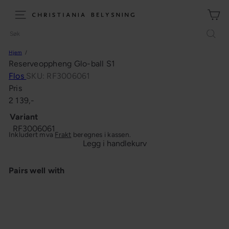
Hopp
til
C
Meny (site navigation)
innhold
h
Søk
r
Hjem
i
Reserveoppheng Glo-ball S1
s
Flos
SKU: RF3006061
t
Pris
i
Ordinær
2 139,-
a
pris
n
Variant
RF3006061
i
Inkludert mva
Frakt
beregnes i kassen.
a
Legg i handlekurv
B
e
Pairs well with
l
y
s
n
Reserveoppheng Glo-ball S1
Flos
i