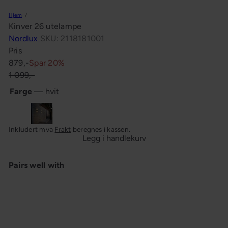
n
Hjem
g
Kinver 26 utelampe
Nordlux
SKU: 2118181001
Pris
Salgspris
Ordinær
879,-
Spar 20%
pris
1 099,-
Farge
—
hvit
hvit
sort
Inkludert mva
Frakt
beregnes i kassen.
Legg i handlekurv
Pairs well with