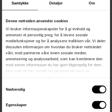
Samtykke
Detaljer
Om
Denne nettsiden anvender cookies
Vi bruker informasjonskapsler for å gi innhold og
annonser et personlig preg, for å levere sosiale
mediefunksjoner og for å analysere trafikken vår. Vi deler
dessuten informasjon om hvordan du bruker nettstedet
vårt, med partnerne våre innen sosiale medier,
annonsering og analysearbeid, som kan kombinere den
med annen informasjon du har gjort tilgjengelig for dem,
eller som de har samlet inn gjennom din bruk av
tjenestene deres.
KAMPANJE
Samtykkevalg
Nødvendig
Kinver 26 utelampe
Nordlux
S
O
879,-
1 099,-
Spar 20%
Egenskaper
a
r