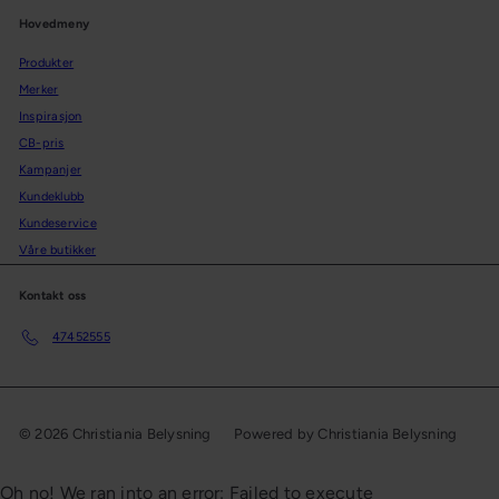
s
r
Hovedmeny
i
Produkter
s
Merker
Inspirasjon
CB-pris
Kampanjer
Kundeklubb
Kundeservice
Våre butikker
Kontakt oss
47452555
© 2026 Christiania Belysning
Powered by Christiania Belysning
Oh no! We ran into an error:
Failed to execute