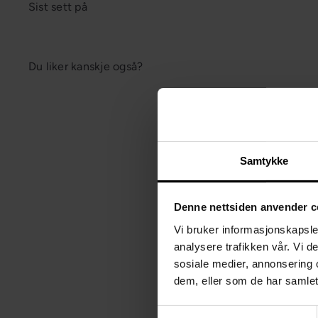
Sist sett på
Du liker kanskje også?
Samtykke
Denne nettsiden anvender c
Vi bruker informasjonskapsler
analysere trafikken vår. Vi 
sosiale medier, annonsering 
dem, eller som de har samlet
OUTLET
Samtykkevalg