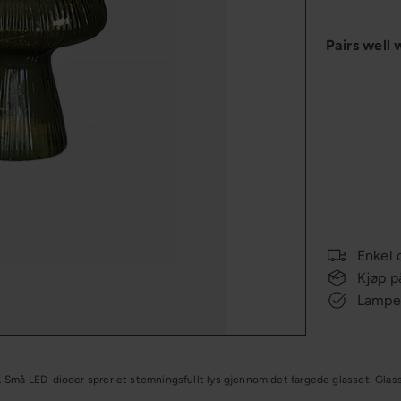
Pairs well 
OUTLET
Enkel 
Kjøp p
Lampee
s. Små LED-dioder sprer et stemningsfullt lys gjennom det fargede glasset. Gla