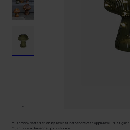
n
g
Mushroom batteri er en kjempesøt batteridrevet sopplampe i rillet glas
Mushroom er beregnet på bruk inne.