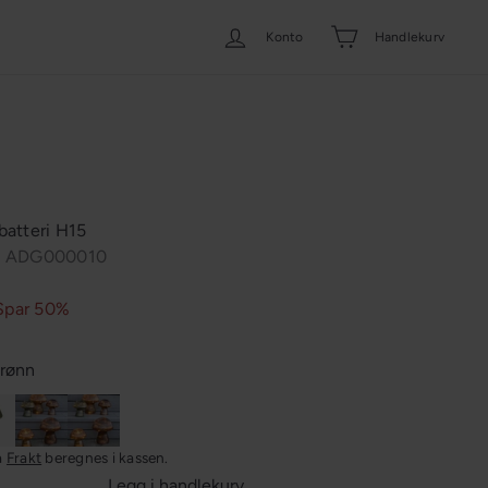
Konto
Handlekurv
atteri H15
: ADG000010
Spar 50%
rønn
nn
Burgunder
Lys
i
brun
a
Frakt
beregnes i kassen.
boks
Legg i handlekurv