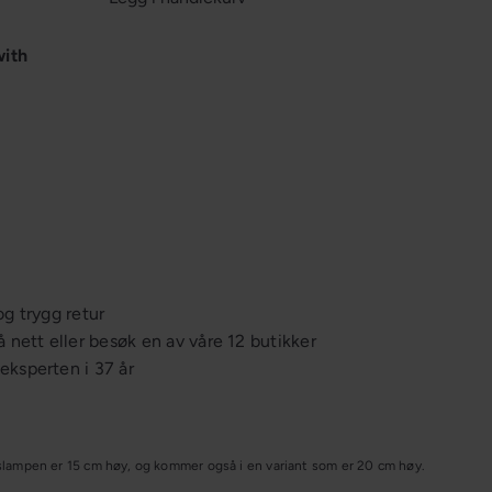
with
Ordinær
Mushroom batteri H15
Home
fra
100,-
pris
199,-
Spar 50%
og trygg retur
å nett eller besøk en av våre 12 butikker
ksperten i 37 år
sslampen er 15 cm høy, og kommer også i en variant som er 20 cm høy.