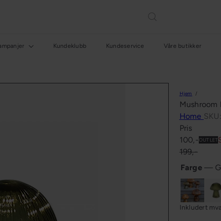
ampanjer
Kundeklubb
Kundeservice
Våre butikker
Hjem
Mushroom b
Home
SKU
Pris
Salgspris
Ordinær
100,-
OUTLET
pris
199,-
Farge
—
G
Grønn
Grø
i
Inkludert mv
boks