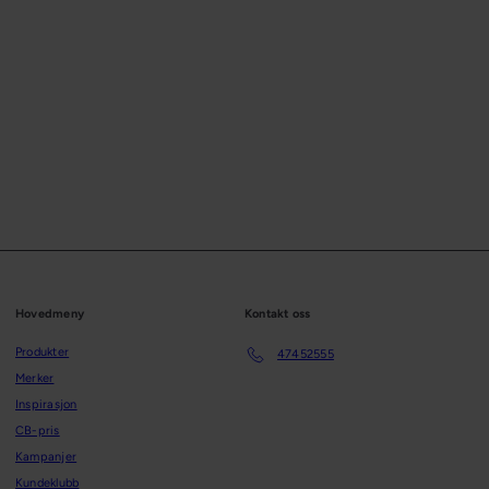
%
Hovedmeny
Kontakt oss
Produkter
47452555
Merker
Inspirasjon
CB-pris
Kampanjer
Kundeklubb