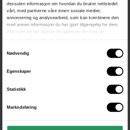
dessuten informasjon om hvordan du bruker nettstedet
vårt, med partnerne våre innen sosiale medier,
Du liker kanskje også?
annonsering og analysearbeid, som kan kombinere den
med annen informasjon du har gjort tilgjengelig for dem,
eller som de har samlet inn gjennom din bruk av
tjenestene deres.
Samtykkevalg
Nødvendig
Egenskaper
Statistikk
Markedsføring
KAMPANJE