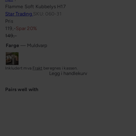
n
Flamme Soft Kubbelys H17
g
Star Trading
SKU: 060-31
Pris
Salgspris
Ordinær
119,-
Spar 20%
pris
149,-
Farge
—
Muldvarp
Muldvarp
Inkludert mva
Frakt
beregnes i kassen.
Legg i handlekurv
Pairs well with
Flamme Soft Kubbelys H17
Star
Salgspris
Ordinær