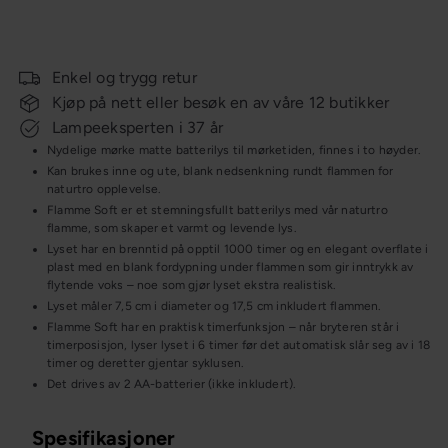
Trading
119,-
149,-
Spar 20%
pris
KAMPANJE
Enkel og trygg retur
Kjøp på nett eller besøk en av våre 12 butikker
Lampeeksperten i 37 år
Nydelige mørke matte batterilys til mørketiden, finnes i to høyder.
Kan brukes inne og ute, blank nedsenkning rundt flammen for
naturtro opplevelse.
Flamme Soft er et stemningsfullt batterilys med vår naturtro
flamme, som skaper et varmt og levende lys.
Lyset har en brenntid på opptil 1000 timer og en elegant overflate i
plast med en blank fordypning under flammen som gir inntrykk av
flytende voks – noe som gjør lyset ekstra realistisk.
Lyset måler 7,5 cm i diameter og 17,5 cm inkludert flammen.
Flamme Soft har en praktisk timerfunksjon – når bryteren står i
timerposisjon, lyser lyset i 6 timer før det automatisk slår seg av i 18
timer og deretter gjentar syklusen.
Det drives av 2 AA-batterier (ikke inkludert).
Spesifikasjoner