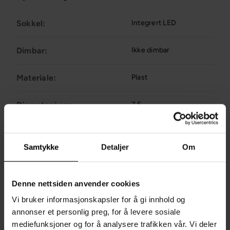
Sokkel:
Integrert LED
Dimbar:
Ikke dimbar
Materiale:
Plast
Diameter i cm:
7.5
Fraktinformasjon
Anbefalt bruk
Samtykke
Detaljer
Om
Montering
Vedlikehold
Spør oss et spørsmål om denne varen
Denne nettsiden anvender cookies
Vi bruker informasjonskapsler for å gi innhold og
annonser et personlig preg, for å levere sosiale
Sist sett på
mediefunksjoner og for å analysere trafikken vår. Vi deler