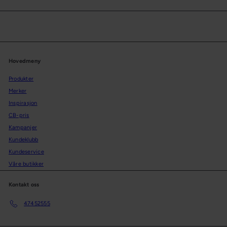
s
n
p
æ
r
r
i
p
s
r
Hovedmeny
i
Produkter
s
Merker
Inspirasjon
CB-pris
Kampanjer
Kundeklubb
Kundeservice
Våre butikker
Kontakt oss
47452555