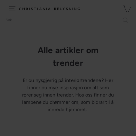
Hopp
til
C
Meny (site navigation)
innhold
h
Søk
r
i
s
t
Alle artikler om
i
trender
a
n
i
Er du nysgjerrig på interiørtrendene? Her
a
finner du mye inspirasjon om alt som
B
rører seg innen trender. Hos oss finner du
e
lampene du drømmer om, som bidrar til å
l
innrede hjemmet.
y
s
n
i