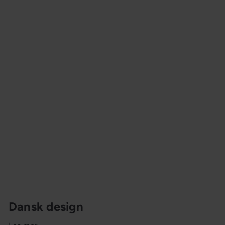
n
g
Dansk design