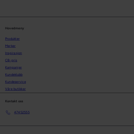
Hovedmeny
Produkter
Merker
Inspirasjon
CB-pris
Kampanjer
Kundeklubb
Kundeservice
Våre butikker
Kontakt oss
47452555