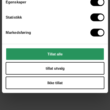
Egenskaper
Statistikk
Markedsføring
Bærekraftige lamper
Tillat alle
Les mer
tillat utvalg
Ikke tillat