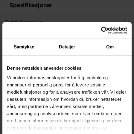
Spesifikasjoner
Fraktinformasjon
Spør oss et spørsmål om denne varen
Samtykke
Detaljer
Om
Sist sett på
Du liker kanskje også?
Denne nettsiden anvender cookies
Vi bruker informasjonskapsler for å gi innhold og
annonser et personlig preg, for å levere sosiale
mediefunksjoner og for å analysere trafikken vår. Vi deler
dessuten informasjon om hvordan du bruker nettstedet
vårt, med partnerne våre innen sosiale medier,
annonsering og analysearbeid, som kan kombinere den
med annen informasjon du har gjort tilgjengelig for dem,
eller som de har samlet inn gjennom din bruk av