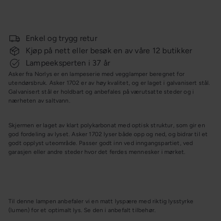
Norlys
1 439,-
1 799,-
Spar 20%
pris
KAMPANJE
Enkel og trygg retur
Kjøp på nett eller besøk en av våre 12 butikker
Lampeeksperten i 37 år
Asker fra Norlys er en lampeserie med vegglamper beregnet for
utendørsbruk. Asker 1702 er av høy kvalitet, og er laget i galvanisert stål.
Galvanisert stål er holdbart og anbefales på værutsatte steder og i
nærheten av saltvann.
Skjermen er laget av klart polykarbonat med optisk struktur, som gir en
god fordeling av lyset. Asker 1702 lyser både opp og ned, og bidrar til et
godt opplyst uteområde. Passer godt inn ved inngangspartiet, ved
garasjen eller andre steder hvor det ferdes mennesker i mørket.
Til denne lampen anbefaler vi en matt lyspære med riktig lysstyrke
(lumen) for et optimalt lys. Se den i anbefalt tilbehør.