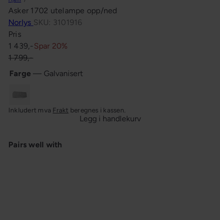
n
Asker 1702 utelampe opp/ned
g
Norlys
SKU: 3101916
Pris
Salgspris
Ordinær
1 439,-
Spar 20%
pris
1 799,-
Farge
—
Galvanisert
Galvanisert
Inkludert mva
Frakt
beregnes i kassen.
Legg i handlekurv
Pairs well with
Asker 1702 utelampe opp/ned
Salgspris
Ordinær