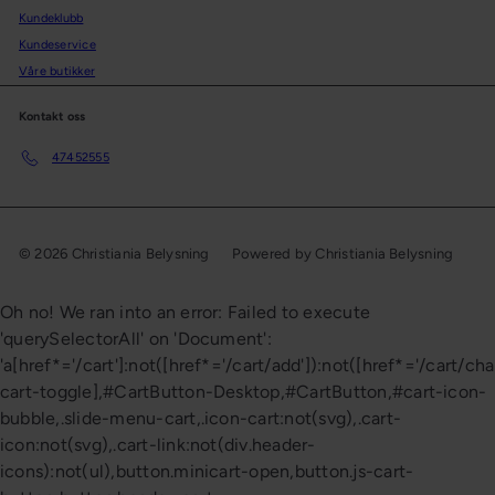
Kundeklubb
Kundeservice
Våre butikker
Kontakt oss
47452555
© 2026 Christiania Belysning
Powered by Christiania Belysning
Oh no! We ran into an error:
Failed to execute
'querySelectorAll' on 'Document':
'a[href*='/cart']:not([href*='/cart/add']):not([href*='/cart/cha
cart-toggle],#CartButton-Desktop,#CartButton,#cart-icon-
bubble,.slide-menu-cart,.icon-cart:not(svg),.cart-
icon:not(svg),.cart-link:not(div.header-
icons):not(ul),button.minicart-open,button.js-cart-