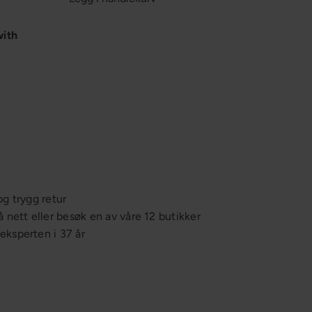
with
Aluna bordlampe m/skjerm
Skovholt
fra
Ordinær
1 679,-
2 099,-
Spar 20%
pris
E
og trygg retur
å nett eller besøk en av våre 12 butikker
ksperten i 37 år