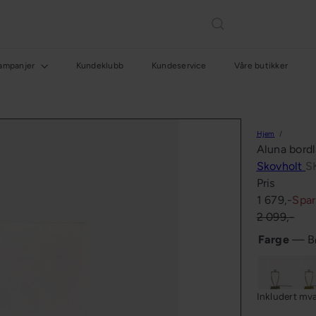
ampanjer
Kundeklubb
Kundeservice
Våre butikker
Hjem
Aluna bord
Skovholt
S
Pris
Salgspris
Ordinær
1 679,-
Spa
pris
2 099,-
Farge
—
B
Børstet
Oxid
stål/hvit
/
Inkludert mv
Hvit