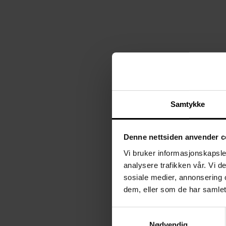
Samtykke
Denne nettsiden anvender c
KAMPANJE
Vi bruker informasjonskapsler
analysere trafikken vår. Vi 
sosiale medier, annonsering 
dem, eller som de har samlet
Aluna bordlampe
m/skjerm
Skovholt
Samtykkevalg
O
fra
1 679,-
2 099,-
Nødvendig