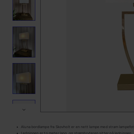
n
g
Aluna bordlampe fra Skovholt er en nett lampe med stram lampefot, 
Ledningen er to meter lang, og strømbryteren sitter på ledningen.