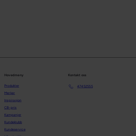
9,-
Spar 20%
Hovedmeny
Kontakt oss
Produkter
47452555
Merker
Inspirasjon
CB-pris
Kampanjer
Kundeklubb
Kundeservice