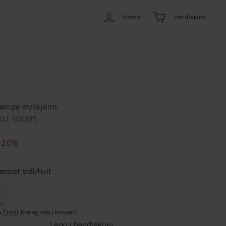
Konto
Handlekurv
lampe m/skjerm
KU: 60095
r 20%
ørstet stål/hvit
ert
a
Frakt
beregnes i kassen.
Legg i handlekurv