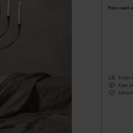
Pairs well 
Enkel 
Kjøp p
Lampee