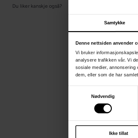
Du liker kanskje også?
Samtykke
Denne nettsiden anvender c
Vi bruker informasjonskapsler
analysere trafikken vår. Vi 
sosiale medier, annonsering 
dem, eller som de har samlet
Samtykkevalg
Nødvendig
Adventsstake Titus
Ikke tillat