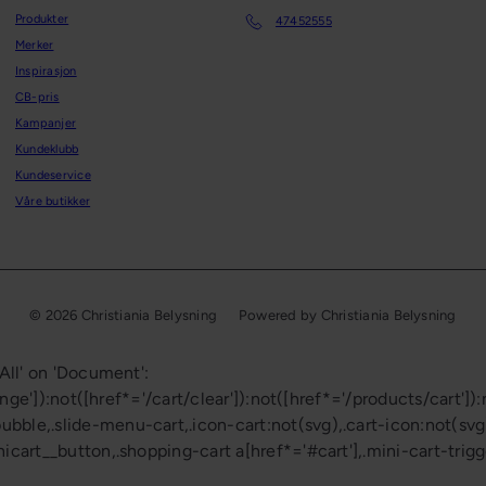
Produkter
47452555
Merker
Inspirasjon
CB-pris
Kampanjer
Kundeklubb
Kundeservice
Våre butikker
© 2026 Christiania Belysning
Powered by Christiania Belysning
All' on 'Document':
nge']):not([href*='/cart/clear']):not([href*='/products/cart']):
le,.slide-menu-cart,.icon-cart:not(svg),.cart-icon:not(svg),
icart__button,.shopping-cart a[href*='#cart'],.mini-cart-trig
.