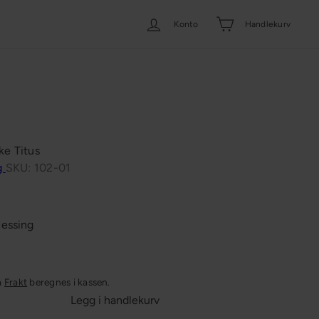
Konto
Handlekurv
ke Titus
ng
SKU: 102-01
essing
a
Frakt
beregnes i kassen.
Legg i handlekurv