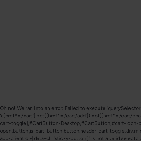
Oh no! We ran into an error:
Failed to execute 'querySelector
'a[href*='/cart']:not([href*='/cart/add']):not([href*='/cart/cha
cart-toggle],#CartButton-Desktop,#CartButton,#cart-icon-bubb
open,button.js-cart-button,button.header-cart-toggle,div.min
app-client div[data-cl='sticky-button']' is not a valid selector