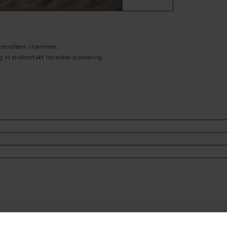
 atmosfære i hjemmet.
il stikkontakt for enkel plassering.