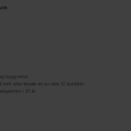
with
Adventsstake Titus
Star Trading
1 799,-
og trygg retur
å nett eller besøk en av våre 12 butikker
ksperten i 37 år