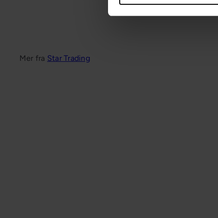
Star Trading
1 799,-
Mer fra
Star Trading