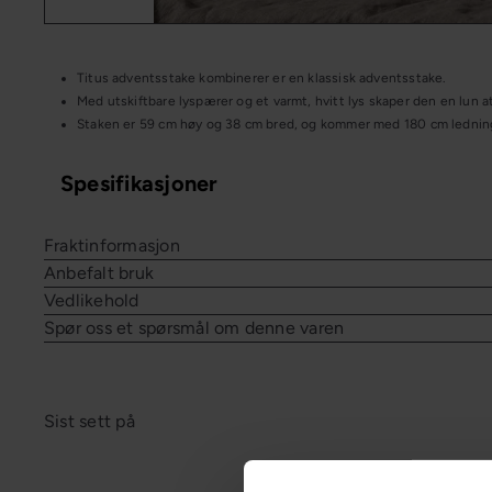
Titus adventsstake kombinerer er en klassisk adventsstake.
Med utskiftbare lyspærer og et varmt, hvitt lys skaper den en lun
Staken er 59 cm høy og 38 cm bred, og kommer med 180 cm ledning t
Spesifikasjoner
Fraktinformasjon
Anbefalt bruk
Vedlikehold
Spør oss et spørsmål om denne varen
Sist sett på