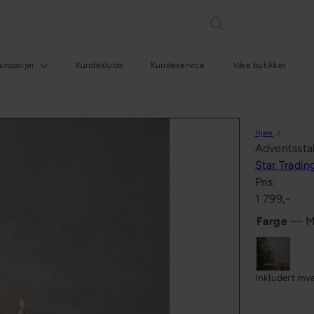
ampanjer
Kundeklubb
Kundeservice
Våre butikker
Hjem
Adventssta
Star Tradi
Pris
Ordinær
1 799,-
pris
Farge
—
M
Messing
Inkludert mv