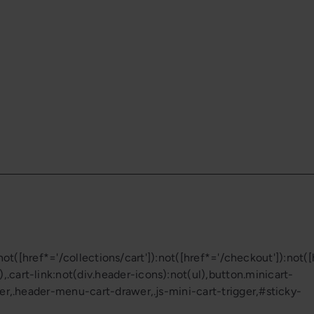
not([href*='/collections/cart']):not([href*='/checkout']):not([hr
.cart-link:not(div.header-icons):not(ul),button.minicart-
ger,.header-menu-cart-drawer,.js-mini-cart-trigger,#sticky-