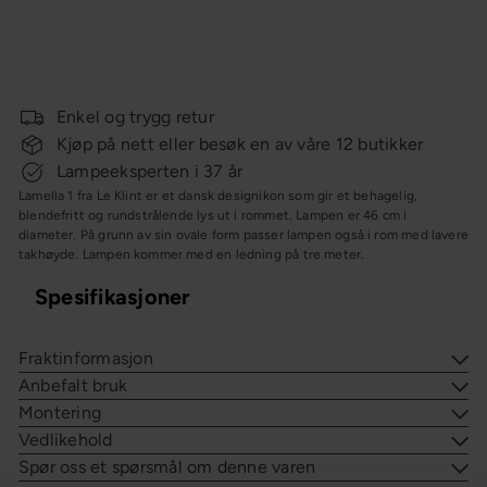
Lamella 1 taklampe
Le Klint
fra
7
Ordinær
996,-
9 995,-
Spar 20%
pris
KAMPANJE
Enkel og trygg retur
Kjøp på nett eller besøk en av våre 12 butikker
Lampeeksperten i 37 år
Lamella 1 fra Le Klint er et dansk designikon som gir et behagelig,
blendefritt og rundstrålende lys ut i rommet. Lampen er 46 cm i
diameter. På grunn av sin ovale form passer lampen også i rom med lavere
takhøyde. Lampen kommer med en ledning på tre meter.
Spesifikasjoner
Fraktinformasjon
Anbefalt bruk
Montering
Vedlikehold
Spør oss et spørsmål om denne varen