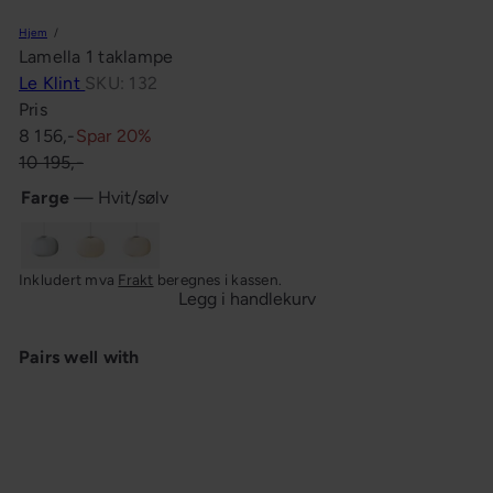
n
Hjem
g
Lamella 1 taklampe
Le Klint
SKU: 132
Pris
Salgspris
Ordinær
8 156,-
Spar 20%
pris
10 195,-
Farge
—
Hvit/sølv
Hvit/sølv
Hvit/gull
Hvit/sort
Inkludert mva
Frakt
beregnes i kassen.
Legg i handlekurv
Pairs well with