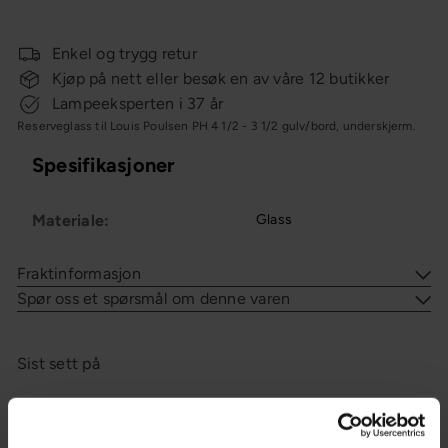
Enkel og trygg retur
Kjøp på nett eller besøk en av våre 12 butikker
Lampeeksperten i 37 år
Reserveglass til Louis Poulsen PH 4 1/2 - 3 1/2 gulv/bord, underskjerm.
Spesifikasjoner
Materiale:
Glass
Fraktinformasjon
Spør oss et spørsmål om denne varen
Sist sett på
Du liker kanskje også?