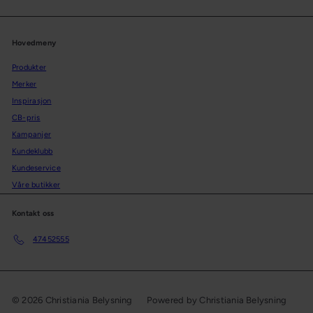
Hovedmeny
Produkter
Merker
Inspirasjon
CB-pris
Kampanjer
Kundeklubb
Kundeservice
Våre butikker
Kontakt oss
47452555
© 2026 Christiania Belysning
Powered by Christiania Belysning