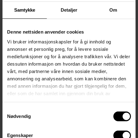
Samtykke
Detaljer
Om
Denne nettsiden anvender cookies
Vi bruker informasjonskapsler for å gi innhold og
annonser et personlig preg, for å levere sosiale
mediefunksjoner og for å analysere trafikken vår. Vi deler
dessuten informasjon om hvordan du bruker nettstedet
vårt, med partnerne våre innen sosiale medier,
annonsering og analysearbeid, som kan kombinere den
med annen informasjon du har gjort tilgjengelig for dem,
eller som de har samlet inn gjennom din bruk av
tjenestene deres.
Samtykkevalg
Nødvendig
Reserveglass PH 4 1/2-3 1/2
gulv/bord - underskjerm
Egenskaper