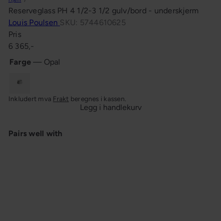
n
Reserveglass PH 4 1/2-3 1/2 gulv/bord - underskjerm
g
Louis Poulsen
SKU: 5744610625
Pris
Ordinær
6 365,-
pris
Farge
—
Opal
Opal
Inkludert mva
Frakt
beregnes i kassen.
Legg i handlekurv
Pairs well with
Reserveglass PH 4 1/2-3 1/2
gulv/bord - underskjerm
Louis
Poulsen
6 365,-