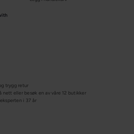
with
Reserveskjerm Panthella 250 V2
Louis
Ordinær
Poulsen
fra
1 116,-
1 395,-
Spar 20%
pris
E
og trygg retur
å nett eller besøk en av våre 12 butikker
ksperten i 37 år