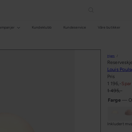
ampanjer
Kundeklubb
Kundeservice
Våre butikker
Hjem
Reserveskj
Louis Poul
Pris
Salgspris
Ordinær
1 196,-
Spar
pris
1 495,-
Farge
—
O
Opal
Lys
rosa
Inkludert mv