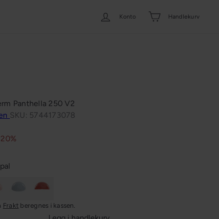
Konto
Handlekurv
erm Panthella 250 V2
sen
SKU: 5744173078
 20%
pal
Lysblå
Korall
a
Frakt
beregnes i kassen.
Legg i handlekurv