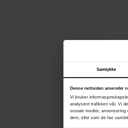
KAMPANJE
Samtykke
Denne nettsiden anvender c
Reserveskjerm
Vi bruker informasjonskapsler
Panthella 250 V2
analysere trafikken vår. Vi 
Louis Poulsen
fra
1
sosiale medier, annonsering 
O
116,-
1 395,-
Spar
dem, eller som de har samlet
r
20%