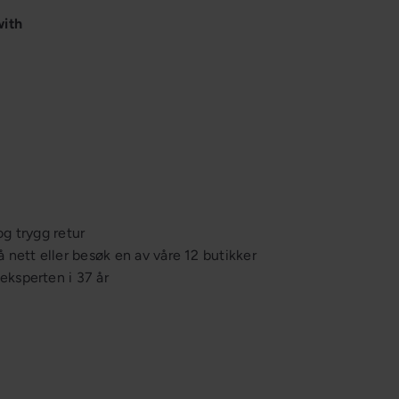
with
Reserveskjerm Panthella 250 V2
Louis
Poulsen
fra
1 395,-
og trygg retur
å nett eller besøk en av våre 12 butikker
ksperten i 37 år