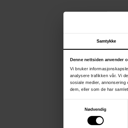
Samtykke
Denne nettsiden anvender c
Vi bruker informasjonskapsler
analysere trafikken vår. Vi 
sosiale medier, annonsering 
dem, eller som de har samlet
Reserveskjerm
Panthella 250 V2
Samtykkevalg
Louis Poulsen
fra
1
Nødvendig
395,-