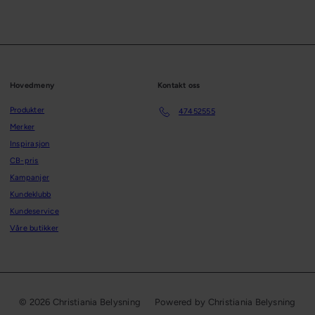
Hovedmeny
Kontakt oss
Produkter
47452555
Merker
Inspirasjon
CB-pris
Kampanjer
Kundeklubb
Kundeservice
Våre butikker
© 2026 Christiania Belysning
Powered by Christiania Belysning