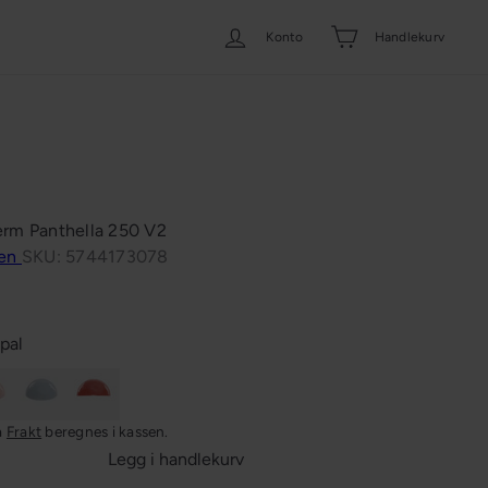
Konto
Handlekurv
erm Panthella 250 V2
sen
SKU: 5744173078
pal
Lysblå
Korall
a
Frakt
beregnes i kassen.
Legg i handlekurv