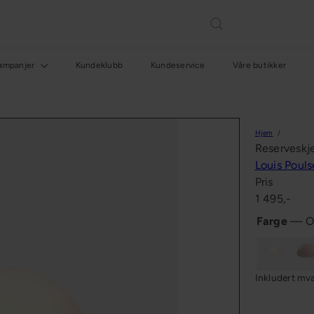
ampanjer
Kundeklubb
Kundeservice
Våre butikker
Hjem
Reserveskj
Louis Poul
Pris
Ordinær
1 495,-
pris
Farge
—
O
Opal
Lys
rosa
Inkludert mv