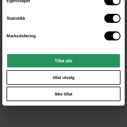
Egenskaper
Statistikk
Markedsføring
Tillat alle
tillat utvalg
Ikke tillat
KAMPANJE
Selma lampeskjerm - med
leselampefeste
Ms