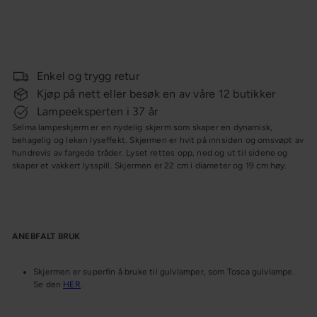
Salgspris
leselampefeste
Ms Belysning
Ordinær
343,-
429,-
Spar 20%
pris
KAMPANJE
Enkel og trygg retur
Kjøp på nett eller besøk en av våre 12 butikker
Lampeeksperten i 37 år
Selma lampeskjerm er en nydelig skjerm som skaper en dynamisk,
behagelig og leken lyseffekt. Skjermen er hvit på innsiden og omsvøpt av
hundrevis av fargede tråder. Lyset rettes opp, ned og ut til sidene og
skaper et vakkert lysspill. Skjermen er 22 cm i diameter og 19 cm høy.
ANEBFALT BRUK
Skjermen er superfin å bruke til gulvlamper, som Tosca gulvlampe.
Se den
HER
.