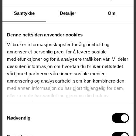
Selma lampeskjerm kommer i flere farger. Kombiner fargene med
Samtykke
Detaljer
Om
hverandre eller bruk en farge.
Spesifikasjoner
Denne nettsiden anvender cookies
Vi bruker informasjonskapsler for å gi innhold og
Materiale:
Tekstil
annonser et personlig preg, for å levere sosiale
mediefunksjoner og for å analysere trafikken vår. Vi deler
Diameter i cm:
22.0
dessuten informasjon om hvordan du bruker nettstedet
vårt, med partnerne våre innen sosiale medier,
annonsering og analysearbeid, som kan kombinere den
Fraktinformasjon
med annen informasjon du har gjort tilgjengelig for dem,
Spør oss et spørsmål om denne varen
eller som de har samlet inn gjennom din bruk av
tjenestene deres.
Sist sett på
Samtykkevalg
Nødvendig
Du liker kanskje også?