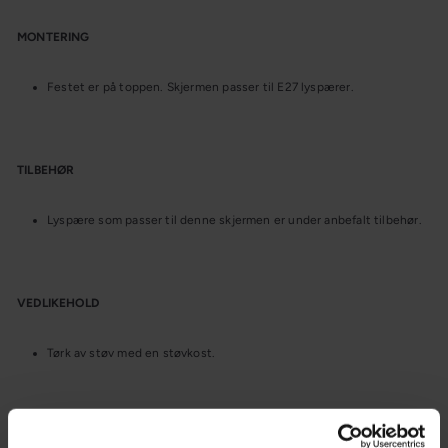
MONTERING
Festet er på toppen. Skjermen passer til E27 lyspærer.
TILBEHØR
Lyspære som passer til denne skjermen er under anbefalt tilbehør.
VEDLIKEHOLD
Tørk av støv med en støvkost.
OM DESIGNET/SERIEN