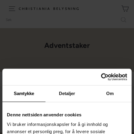
Hopp
til
C
Meny (site navigation)
innhold
h
Søk
r
i
s
Adventstaker
t
i
a
n
i
Filtrer
a
Stor
Liten
Liste
B
Samtykke
Detaljer
Om
e
l
Beklager, vi fant ingen produkter i denne kategorien
y
Denne nettsiden anvender cookies
s
Vi bruker informasjonskapsler for å gi innhold og
n
annonser et personlig preg, for å levere sosiale
i