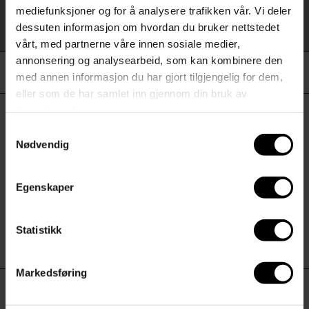
mediefunksjoner og for å analysere trafikken vår. Vi deler
n
dessuten informasjon om hvordan du bruker nettstedet
g
vårt, med partnerne våre innen sosiale medier,
annonsering og analysearbeid, som kan kombinere den
med annen informasjon du har gjort tilgjengelig for dem,
eller som de har samlet inn gjennom din bruk av
tjenestene deres.
Hovedmeny
Samtykkevalg
Nødvendig
Produkter
Merker
Inspirasjon
Egenskaper
CB-pris
Kampanjer
Kundeklubb
Statistikk
Kundeservice
Våre butikker
Markedsføring
Kontakt oss