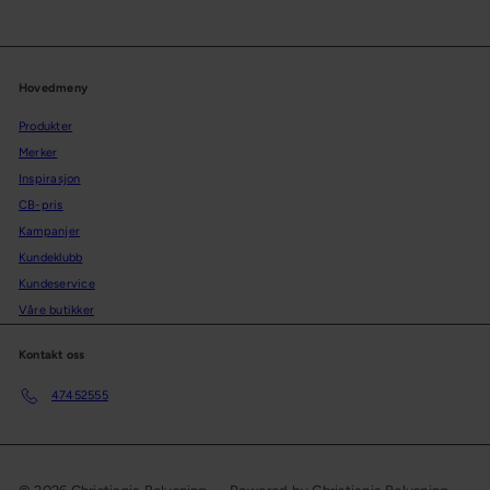
p
æ
r
r
i
p
s
r
Hovedmeny
i
Produkter
s
Merker
Inspirasjon
CB-pris
Kampanjer
Kundeklubb
Kundeservice
Våre butikker
Kontakt oss
47452555