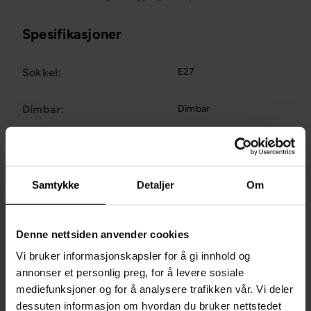
Spesifikasjoner
Sokkel:
E27
Dimbar:
Dimbar
Materiale:
Glass
Lampeserie:
Glo-Ball
Samtykke
Detaljer
Om
Fraktinformasjon
Denne nettsiden anvender cookies
Spør oss et spørsmål om denne varen
Vi bruker informasjonskapsler for å gi innhold og
annonser et personlig preg, for å levere sosiale
Sist sett på
mediefunksjoner og for å analysere trafikken vår. Vi deler
dessuten informasjon om hvordan du bruker nettstedet