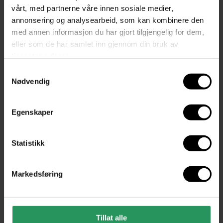
vårt, med partnerne våre innen sosiale medier,
Du liker kanskje også?
annonsering og analysearbeid, som kan kombinere den
med annen informasjon du har gjort tilgjengelig for dem,
eller som de har samlet inn gjennom din bruk av
tjenestene deres.
Samtykkevalg
Nødvendig
Egenskaper
Statistikk
Markedsføring
KAMPANJE
Tillat alle