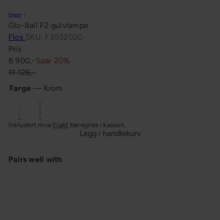
n
Hjem
g
Glo-Ball F2 gulvlampe
Flos
SKU: F3032020
Pris
Salgspris
Ordinær
8 900,-
Spar 20%
pris
11 125,-
Farge
—
Krom
Krom
Sort
Inkludert mva
Frakt
beregnes i kassen.
Legg i handlekurv
Pairs well with