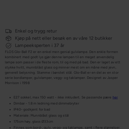
Salgspris
Glo-Ball F2 gulvlampe
Flos
8
Ordinær
900,-
11 125,-
Spar 20%
pris
KAMPANJE
Enkel og trygg retur
Kjøp på nett eller besøk en av våre 12 butikker
Lampeeksperten i 37 år
FLOS Glo-Ball F2 er en enkel men genial gulvlampe. Den enkle formen
kombinert med godt lys gjør denne lampen til en meget anvendelig
lampe som passer i de fleste rom, til og med på bad. Den er laget av ett
stykke hvitt, munnblåst glass og minner mest om en måne med jevn,
generell belysning. Stamme i børstet stål. Glo-Ball er en del av en stor
serie bordlamper, gulvlamper, vegg- og taklamper. Designet av Jasper
Morrison i 1998
E27 sokkel, max 150 watt - ikke inkludert. Se passende pære
her
Dimbar - 1.8 m ledning med dimmebryter
IP40- godkjent for bad
Materiale: Munnblåst glass og stål
175cm høy, glass Ø33cm
Finnes som bord-, gulv, vegg- og taklampe, samt i flere størrelser.