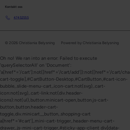
Kontakt oss
47452555
© 2026 Christiania Belysning
Powered by Christiania Belysning
Oh no! We ran into an error:
Failed to execute
'querySelectorAll' on 'Document':
'a[href*='/cart']:not([href*='/cart/add']):not([href*='/cart/cha
cart-toggle],#CartButton-Desktop,#CartButton,#cart-icon-
bubble,.slide-menu-cart,.icon-cart:not(svg),.cart-
icon:not(svg),.cart-link:not(div.header-
icons):not(ul),button.minicart-open,button.js-cart-
button,button.header-cart-
toggle,div.minicart__button,.shopping-cart
a[href*='#cart'],.mini-cart-trigger,.header-menu-cart-
drawer,.js-mini-cart-trigger,#sticky-app-client div[data-