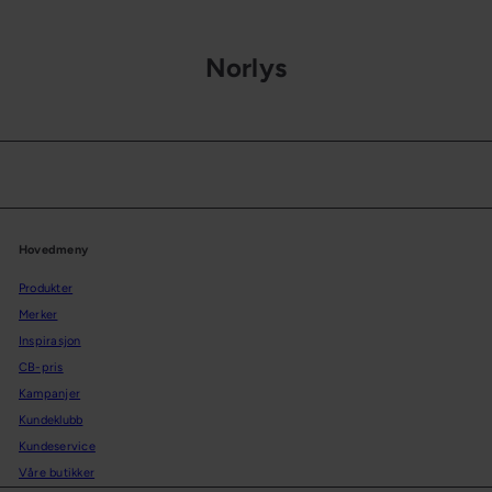
Norlys
Hovedmeny
Produkter
Merker
Inspirasjon
CB-pris
Kampanjer
Kundeklubb
Kundeservice
Våre butikker