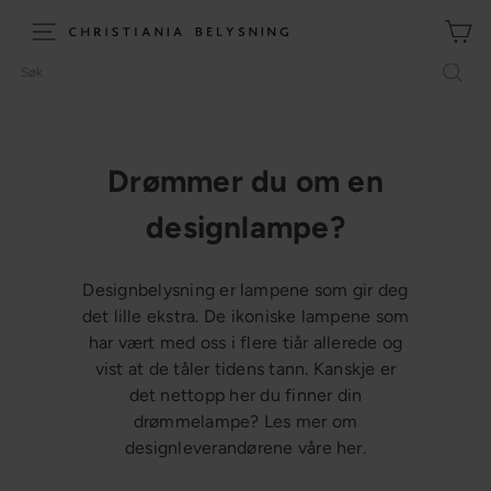
Hopp
til
C
Meny (site navigation)
innhold
h
Søk
r
i
s
t
Drømmer du om en
i
designlampe?
a
n
i
Designbelysning er lampene som gir deg
a
det lille ekstra. De ikoniske lampene som
B
har vært med oss i flere tiår allerede og
e
vist at de tåler tidens tann. Kanskje er
l
det nettopp her du finner din
y
drømmelampe? Les mer om
s
designleverandørene våre her.
n
i